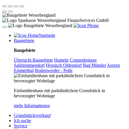
Startseite
Baugebiete
Baugebiete
Übersicht Baugebiete
Hameln
Coppenbrügge
Salzhemmendorf
Hessisch Oldendorf
Bad Münder
Aerzen
Emmerthal
Bodenwerder - Polle
Einfamilienhaus mit parkähnlichem Grundstück in
bevorzugter Wohnlage
mehr Informationen
Grundstücksverkauf
Ich suche
Service