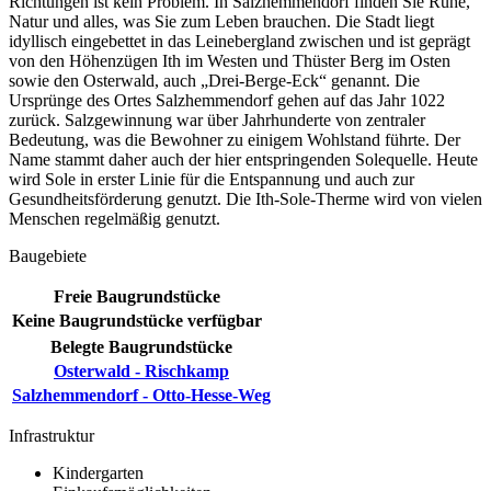
Richtungen ist kein Problem. In Salzhemmendorf finden Sie Ruhe,
Natur und alles, was Sie zum Leben brauchen. Die Stadt liegt
idyllisch eingebettet in das Leinebergland zwischen und ist geprägt
von den Höhenzügen Ith im Westen und Thüster Berg im Osten
sowie den Osterwald, auch „Drei-Berge-Eck“ genannt. Die
Ursprünge des Ortes Salzhemmendorf gehen auf das Jahr 1022
zurück. Salzgewinnung war über Jahrhunderte von zentraler
Bedeutung, was die Bewohner zu einigem Wohlstand führte. Der
Name stammt daher auch der hier entspringenden Solequelle. Heute
wird Sole in erster Linie für die Entspannung und auch zur
Gesundheitsförderung genutzt. Die Ith-Sole-Therme wird von vielen
Menschen regelmäßig genutzt.
Baugebiete
Freie Baugrundstücke
Keine Baugrundstücke verfügbar
Belegte Baugrundstücke
Osterwald - Rischkamp
Salzhemmendorf - Otto-Hesse-Weg
Infrastruktur
Kindergarten