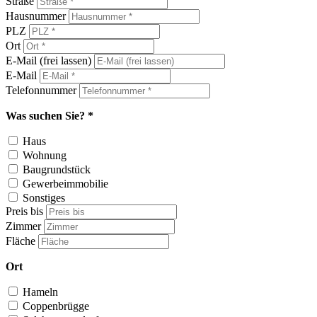
Straße
Hausnummer
PLZ
Ort
E-Mail (frei lassen)
E-Mail
Telefonnummer
Was suchen Sie? *
Haus
Wohnung
Baugrundstück
Gewerbeimmobilie
Sonstiges
Preis bis
Zimmer
Fläche
Ort
Hameln
Coppenbrügge