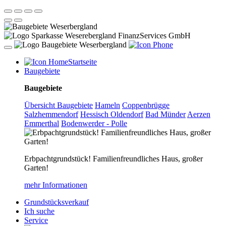
Startseite
Baugebiete
Baugebiete
Übersicht Baugebiete
Hameln
Coppenbrügge
Salzhemmendorf
Hessisch Oldendorf
Bad Münder
Aerzen
Emmerthal
Bodenwerder - Polle
Erbpachtgrundstück! Familienfreundliches Haus, großer
Garten!
mehr Informationen
Grundstücksverkauf
Ich suche
Service